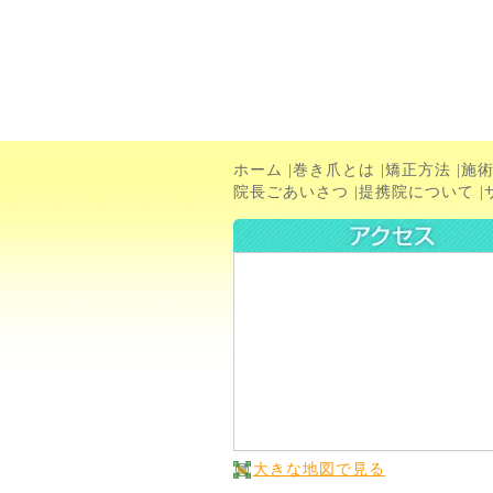
ホーム
|
巻き爪とは
|
矯正方法
|
施
院長ごあいさつ
|
提携院について
|
大きな地図で見る