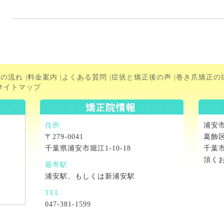
術の流れ
|
料金案内
|
よくある質問
|
症状と矯正後の声
|
巻き爪矯正の
サイトマップ
住所
浦安
〒279-0041
葛飾
千葉県浦安市堀江1-10-18
千葉
頂く
最寄駅
浦安駅、もしくは新浦安駅
TEL
047-381-1599