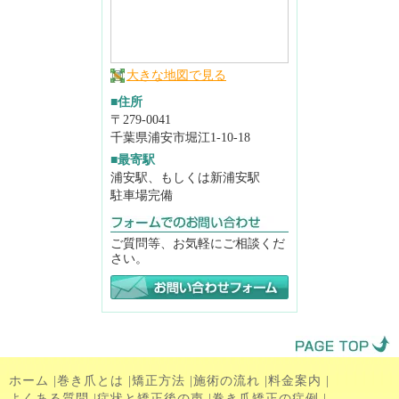
大きな地図で見る
■住所
〒279-0041
千葉県浦安市堀江1-10-18
■最寄駅
浦安駅、もしくは新浦安駅
駐車場完備
ご質問等、お気軽にご相談くだ
さい。
ホーム
|
巻き爪とは
|
矯正方法
|
施術の流れ
|
料金案内
|
よくある質問
|
症状と矯正後の声
|
巻き爪矯正の症例
|