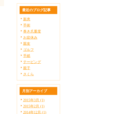
最近のブログ記事
新患
手術
巻き爪重度
お盆休み
親友
ゴルフ
手紙
テーピング
親子
さくら
月別アーカイブ
2015年3月 (1)
2015年2月 (1)
2014年12月 (1)