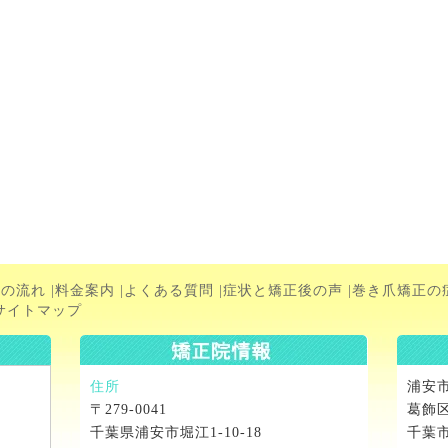
術の流れ
|
料金案内
|
よくある質問
|
症状と矯正後の声
|
巻き爪矯正の
サイトマップ
住所
浦安
〒279-0041
葛飾
千葉県浦安市堀江1-10-18
千葉